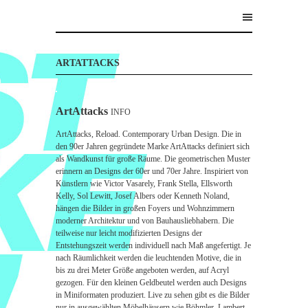
ARTATTACKS
ArtAttacks
INFO
ArtAttacks, Reload. Contemporary Urban Design. Die in
den 90er Jahren gegründete Marke ArtAttacks definiert sich
als Wandkunst für große Räume. Die geometrischen Muster
erinnern an Designs der 60er und 70er Jahre. Inspiriert von
Künstlern wie Victor Vasarely, Frank Stella, Ellsworth
Kelly, Sol Lewitt, Josef Albers oder Kenneth Noland,
hängen die Bilder in großen Foyers und Wohnzimmern
moderner Architektur und von Bauhausliebhabern. Die
teilweise nur leicht modifizierten Designs der
Entstehungszeit werden individuell nach Maß angefertigt. Je
nach Räumlichkeit werden die leuchtenden Motive, die in
bis zu drei Meter Größe angeboten werden, auf Acryl
gezogen. Für den kleinen Geldbeutel werden auch Designs
in Miniformaten produziert. Live zu sehen gibt es die Bilder
nur in ausgewählten Möbelhäusern wie Böhmler, Lambert