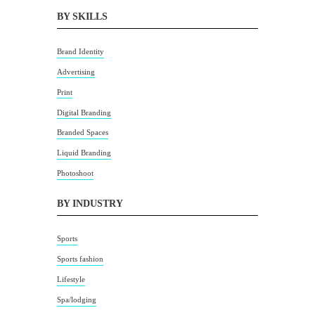
BY SKILLS
Brand Identity
Advertising
Print
Digital Branding
Branded Spaces
Liquid Branding
Photoshoot
BY INDUSTRY
Sports
Sports fashion
Lifestyle
Spa/lodging