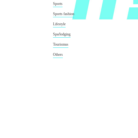
Sports
Sports fashion
Lifestyle
Spa/lodging
Tourismus
Others