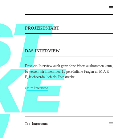
PROJEKTSTART
DAS INTERVIEW
Dass ein Interview auch ganz ohne Worte auskommen kann,
beweisen wir Ihnen hier. 15 persönliche Fragen an M A K
E, leichtverdaulich als Fotostrecke.
›
zum Interview
Top
Impressum