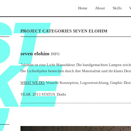
Home
About
Skills
PROJECT CATEGORIES SEVEN ELOHIM
seven elohim
INFO
7elohim ist eine Licht Manufaktur. Die handgemachten Lampen zeichn
Die Lichtobjekte bestechen durch ihre Materialität und ihr klares Des
WHAT WE DO.
Visuelle Konzeption, Logoentwicklung, Graphic Desi
YEAR. 2013 STATUS. Drafts