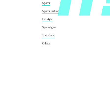
Sports
Sports fashion
Lifestyle
Spa/lodging
Tourismus
Others